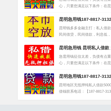
心，只要您满足以下条件：在昆
啦。个人无中介，30分钟手续
昆明急用钱187-8817-3
人借款 昆明短期周转 
昆明钱多多金融主打：私人借款
民间借贷，民间借款，利息低，
【18788173132】微同&nb…
昆明急用钱 昆明私人借款 
18788173132
急需用钱征信太差，负债有点重
心，只要您满足以下条件：在昆
啦。个人无中介，30分钟手续
昆明急用钱187-8817-3
人借款 昆明短期周转 
昆明地区无抵押纯私人借款500
借钱联系电话：【187-8817
还得根据你…