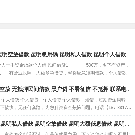
3132昆明空放借款 昆明急用钱 昆明私人借款 昆明个人借款无
人一手资金放款个人借 民间借贷1————500万，名下有资产，
厂，有营业执照，大额紧急借贷，帮你应急短期借款，个人借款无
空放 无抵押民间借款 黑户贷 不看征信 不抵押 联系电话
 个人借钱 个人借贷，个人借贷 个人借款，短借，短期资金周转，
款快，无任何套路，为您解决资金烦恼问题。电话【187-8817-
132昆明私人借款 昆明空放借款 昆明大额低息借款 昆明个
利息低不担保 当天下款
，审核怎么也通不过，但是你就是急需一下？该怎么办呢？不用担