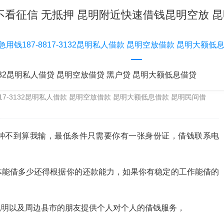
贷款 不看征信 无抵押 昆明附近快速借钱昆明空放
急用钱187-8817-3132昆明私人借款 昆明空放借款 昆明大额
2昆明空放借款 昆明急用钱 昆明私人借款 昆
-3132昆明私人借贷 昆明空放借贷 黑户贷 昆明大额低息借贷
817-3132昆明私人借款 昆明空放借款 昆明大额低息借款 昆明民间借
十分钟不到算我输，最低条件只需要你有一张身份证，借钱联系电
体能借多少还得根据你的还款能力，如果你有稳定的工作能借的
昆明以及周边县市的朋友提供个人对个人的借钱服务，