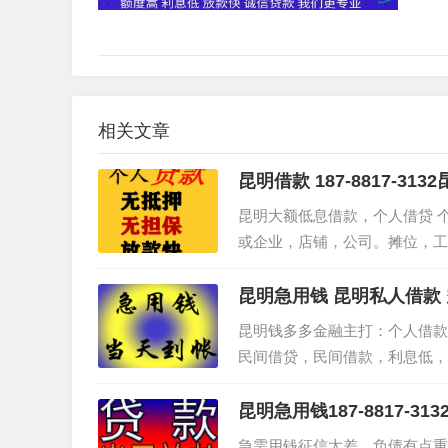
相关文章
昆明借款 187-8817-
抵押不担保
昆明大额低息借款，个人借贷 个
或企业，店铺，公司。摊位，工
需任何抵押，个人紧急用…
昆明急用钱 昆明私人借款 
18788173132
昆明钱多多金融主打：个人借款
民间借贷，民间借款，利息低，下
3132】微同&…
昆明急用钱187-8817-3
人借款 昆明短期周转 
急需用钱征信太差，负债有点重