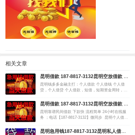
相关文章
昆明借款 187-8817-3132昆明空放借款 昆
明急用钱 昆明私人借款 昆明个人借款无抵
昆明钱多多金融主打：个人借款 个人借钱 个人借
押不担保
贷，个人借贷 个人借款，短借，短期资金周转，民
间借贷，民间借款，利息低，下款快，无任何逃
路，为您解决资金烦恼问题。电话【187-8817-
昆明借款 187-8817-3132昆明空放借款 昆
3132】微同&…
明急用钱 昆明私人借款 昆明个人借款无抵
昆明靠谱民间借款 下款快 流程简单 24小时在线服
押不担保
务 ；电话【187-8817-3132】微同步 昆明个人借
款，个人借钱。个人借钱，本地紧急借款，昆明个
人贷款，昆明放款 昆明借贷，昆明短借…
昆明急用钱187-8817-3132昆明私人借款